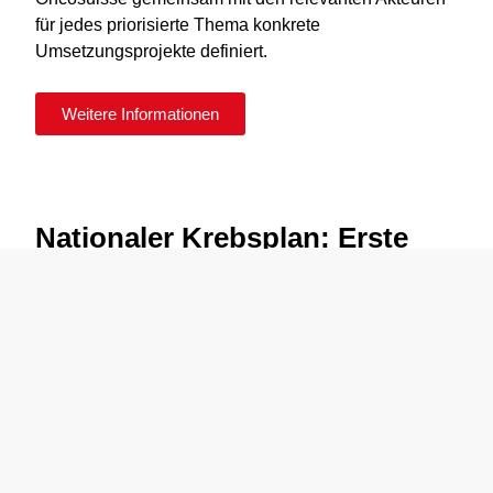
für jedes priorisierte Thema konkrete
Umsetzungsprojekte definiert.
Weitere Informationen
Nationaler Krebsplan: Erste
Phase abgeschlossen
Juli 2025
Mit dem Mandat des Bundesamts für Gesundheit
(BAG) hat Oncosuisse im April 2025 die Arbeiten am
neuen Nationalen Krebsplan aufgenommen. Ziel:
konkrete, wirksame Massnahmen, die dazu beitragen,
dass sich die Situation der Krebsbetroffenen
verbessert. In der ersten Projektphase wurden die