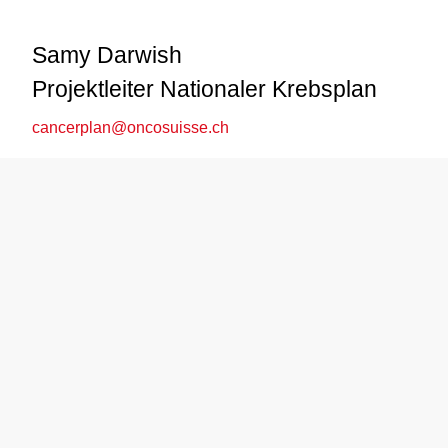
Samy Darwish
Projektleiter Nationaler Krebsplan
cancerplan@oncosuisse.ch
Samy Darwish ist Projektleiter Nationaler Krebsplan.
Er ist Jurist und spezialisiert auf Strategie und
partizipative Prozesse. Er blickt zurück auf neun Jahre
als nationaler Koordinator und Leiter Strategie der
Krebsliga.
Isabelle Sproll-Imhasly