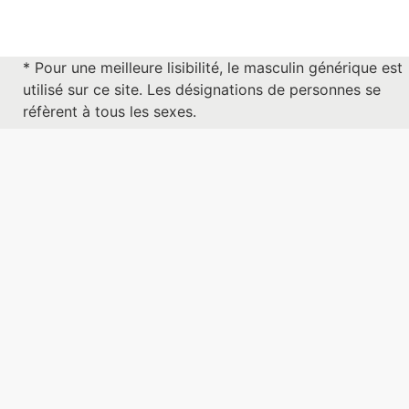
* Pour une meilleure lisibilité, le masculin générique est
utilisé sur ce site. Les désignations de personnes se
réfèrent à tous les sexes.
Adresse
Contact
Oncosuisse
info@oncosuisse.ch
c/o Pro Medicus
058 058 88 77
Minervastrasse 23/25,
8032 Zurich
Plan national contre le cancer
Politique
À propos de nous