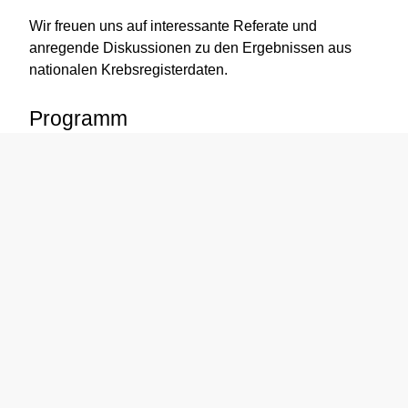
Wir freuen uns auf interessante Referate und
anregende Diskussionen zu den Ergebnissen aus
nationalen Krebsregisterdaten.
Programm
Zeiten
Thema der Vorträge
Referent:innen
15h45
Einleitung ins Thema
Dr. med. Katharina Staehelin, MPH, Direktorin
NICER / NKRS (Co-Chair)